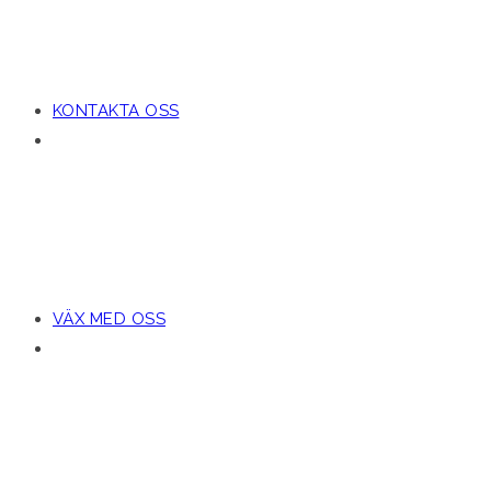
EN NORDISK DISTRIBUTÖ
KONTAKTA OSS
ACRETO
FÅR VARUMÄRKEN ATT V
VÄX MED OSS
ACRETO
FÅR VARUMÄRKEN ATT V