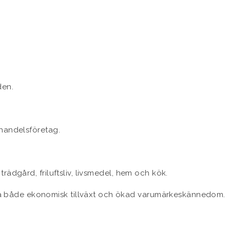
den.
e-handelsföretag.
trädgård, friluftsliv, livsmedel, hem och kök.
på både ekonomisk tillväxt och ökad varumärkeskännedom.