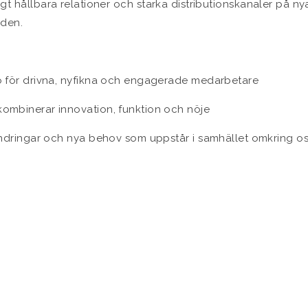
igt hållbara relationer och starka distributionskanaler på nya
iden.
ö för drivna, nyfikna och engagerade medarbetare
ombinerar innovation, funktion och nöje
ändringar och nya behov som uppstår i samhället omkring o