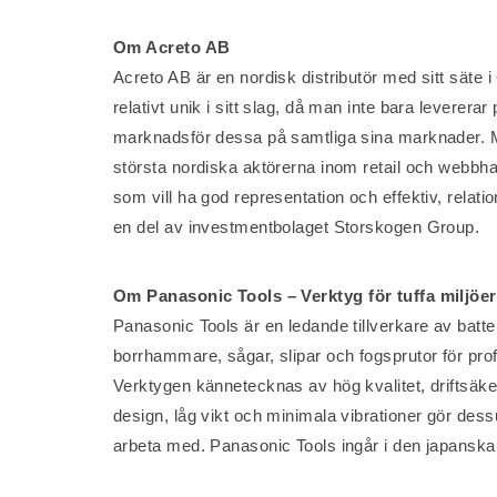
Om Acreto AB
Acreto AB är en nordisk distributör med sitt sät
relativt unik i sitt slag, då man inte bara levere
marknadsför dessa på samtliga sina marknader. Me
största nordiska aktörerna inom retail och webbh
som vill ha god representation och effektiv, relat
en del av investmentbolaget Storskogen Group.
Om Panasonic Tools
– Verktyg för tuffa miljöer
Panasonic Tools är en ledande tillverkare av bat
borrhammare, sågar, slipar och fogsprutor för pro
Verktygen kännetecknas av hög kvalitet, driftsäke
design, låg vikt och minimala vibrationer gör des
arbeta med. Panasonic Tools ingår i den japansk