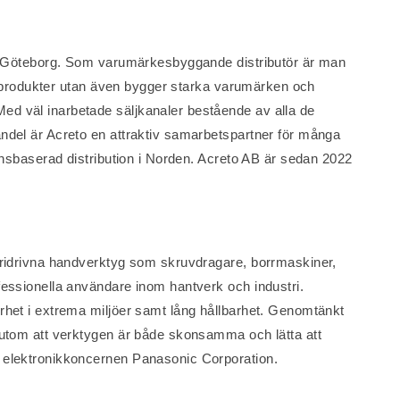
e i Göteborg. Som varumärkesbyggande distributör är man
rar produkter utan även bygger starka varumärken och
d väl inarbetade säljkanaler bestående av alla de
andel är Acreto en attraktiv samarbetspartner för många
ionsbaserad distribution i Norden. Acreto AB är sedan 2022
teridrivna handverktyg som skruvdragare, borrmaskiner,
fessionella användare inom hantverk och industri.
rhet i extrema miljöer samt lång hållbarhet. Genomtänkt
sutom att verktygen är både skonsamma och lätta att
a elektronikkoncernen Panasonic Corporation.