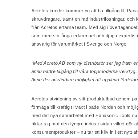
Acretos kunder kommer nu att ha tillgång till Pana
skruvdragare, samt en rad industrilösningar, och 
från Acretos erfarna team. Med sig i övertagandet
som med sin långa erfarenhet och djupa expertis 
ansvarig för varumärket i Sverige och Norge.
”Med Acreto AB som ny distributör ser jag fram e
ännu bättre tillgång till våra toppmoderna verkty
ännu fler användare möjlighet att uppleva fördela
Acretos utvidgning av sitt produktutbud genom pa
förmåga till kraftig tillväxt i både Norden och mö
med det nya samarbetet med Panasonic Tools nu ha
riktar sig mot den tyngre industrisidan vilket gör a
konsumentprodukter – nu tar ett kliv in i ett nytt a