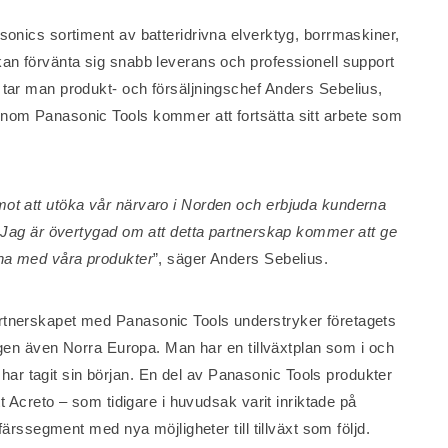
sonics sortiment av batteridrivna elverktyg, borrmaskiner,
kan förvänta sig snabb leverans och professionell support
 tar man produkt- och försäljningschef Anders Sebelius,
inom Panasonic Tools kommer att fortsätta sitt arbete som
mot att utöka vår närvaro i Norden och erbjuda kunderna
g. Jag är övertygad om att detta partnerskap kommer att ge
rna med våra produkter
”, säger Anders Sebelius.
rtnerskapet med Panasonic Tools understryker företagets
jligen även Norra Europa. Man har en tillväxtplan som i och
r tagit sin början. En del av Panasonic Tools produkter
tt Acreto – som tidigare i huvudsak varit inriktade på
ffärssegment med nya möjligheter till tillväxt som följd.