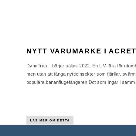
NYTT VARUMÄRKE I ACRE
DynaTrap – börjar säljas 2022. En UV-fälla för utomh
men utan att fånga nyttioinsekter som fjärilar, svärm
populära bananflugefångaren Dot som ingår i samm
LÄS MER OM DETTA