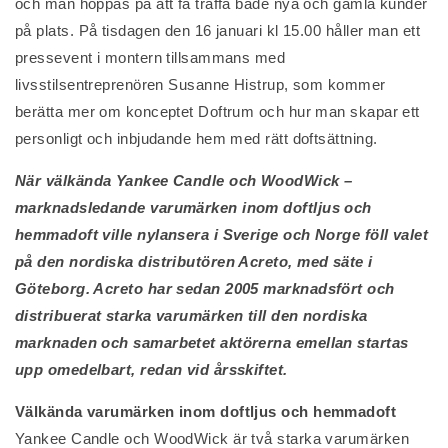
och man hoppas på att få träffa både nya och gamla kunder
på plats. På tisdagen den 16 januari kl 15.00 håller man ett
pressevent i montern tillsammans med
livsstilsentreprenören Susanne Histrup, som kommer
berätta mer om konceptet Doftrum och hur man skapar ett
personligt och inbjudande hem med rätt doftsättning.
När välkända Yankee Candle och WoodWick –
marknadsledande varumärken inom doftljus och
hemmadoft ville nylansera i Sverige och Norge föll valet
på den nordiska distributören Acreto, med säte i
Göteborg. Acreto har sedan 2005 marknadsfört och
distribuerat starka varumärken till den nordiska
marknaden och samarbetet aktörerna emellan startas
upp omedelbart, redan vid årsskiftet.
Välkända varumärken inom doftljus och hemmadoft
Yankee Candle och WoodWick är två starka varumärken