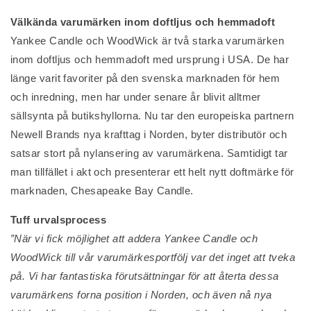
Välkända varumärken inom doftljus och hemmadoft
Yankee Candle och WoodWick är två starka varumärken
inom doftljus och hemmadoft med ursprung i USA. De har
länge varit favoriter på den svenska marknaden för hem
och inredning, men har under senare år blivit alltmer
sällsynta på butikshyllorna. Nu tar den europeiska partnern
Newell Brands nya krafttag i Norden, byter distributör och
satsar stort på nylansering av varumärkena. Samtidigt tar
man tillfället i akt och presenterar ett helt nytt doftmärke för
marknaden, Chesapeake Bay Candle.
Tuff urvalsprocess
”När vi fick möjlighet att addera Yankee Candle och
WoodWick till vår varumärkesportfölj var det inget att tveka
på. Vi har fantastiska förutsättningar för att återta dessa
varumärkens forna position i Norden, och även nå nya