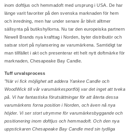
inom doftljus och hemmadoft med ursprung i USA. De har
länge varit favoriter på den svenska marknaden för hem
och inredning, men har under senare år blivit alltmer
sällsynta på butikshyllorna. Nu tar den europeiska partnern
Newell Brands nya krafttag i Norden, byter distributör och
satsar stort på nylansering av varumärkena. Samtidigt tar
man tillfället i akt och presenterar ett helt nytt doftmärke för
marknaden, Chesapeake Bay Candle.
Tuff urvalsprocess
”När vi fick möjlighet att addera Yankee Candle och
WoodWick till vår varumärkesportfölj var det inget att tveka
på. Vi har fantastiska förutsättningar för att återta dessa
varumärkens forna position i Norden, och även nå nya
höjder. Vi ser stort utrymme för varumärkesbyggande och
positionering inom doftljus och hemmadoft. Och den nya
uppstickaren Chesapeake Bay Candle med sin tydliga