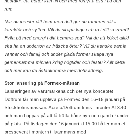
nostalgi. Ja, dofter kan till och med förflytta oss i tid och
rum.
När du inreder ditt hem med doft ger du rummen olika
karaktär och syften. Vill du skapa lugn och ro i ditt sovrum?
Fylla på med energi i ditt hemma-spa? Vill du att köket alltid
ska ha en underton av fräscha örter? Vill du kanske samla
vänner och familj och under glada former skapa nya
gemensamma minnen kring högtider och fester? Allt detta
och mer kan du åstadkomma med doftsättning.
Stor lansering på Formex-mässan
Lanseringen av varumärkena och det nya konceptet
Doftrum får man uppleva på Formex den 16–18 januari på
Stockholmsmässan. Acreto/Doftrum finns i monter A13:40
och man hoppas på att få träffa både nya och gamla kunder
på plats. På tisdagen den 16 januari kl 15.00 håller man ett
pressevent i montern tillsammans med