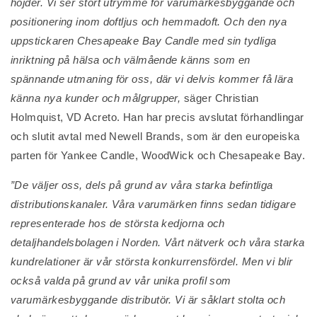
höjder. Vi ser stort utrymme för varumärkesbyggande och
positionering inom doftljus och hemmadoft. Och den nya
uppstickaren Chesapeake Bay Candle med sin tydliga
inriktning på hälsa och välmående känns som en
spännande utmaning för oss, där vi delvis kommer få lära
känna nya kunder och målgrupper,
säger Christian
Holmquist, VD Acreto. Han har precis avslutat förhandlingar
och slutit avtal med Newell Brands, som är den europeiska
parten för Yankee Candle, WoodWick och Chesapeake Bay.
”De väljer oss, dels på grund av våra starka befintliga
distributionskanaler. Våra varumärken finns sedan tidigare
representerade hos de största kedjorna och
detaljhandelsbolagen i Norden. Vårt nätverk och våra starka
kundrelationer är vår största konkurrensfördel. Men vi blir
också valda på grund av vår unika profil som
varumärkesbyggande distributör. Vi är såklart stolta och