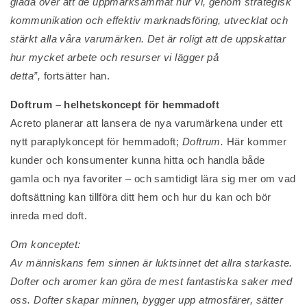
glada över att de uppmärksammat hur vi, genom strategisk
kommunikation och effektiv marknadsföring, utvecklat och
stärkt alla våra varumärken. Det är roligt att de uppskattar
hur mycket arbete och resurser vi lägger på
detta”,
fortsätter han.
Doftrum – helhetskoncept för hemmadoft
Acreto planerar att lansera de nya varumärkena under ett
nytt paraplykoncept för hemmadoft;
Doftrum.
Här kommer
kunder och konsumenter kunna hitta och handla både
gamla och nya favoriter – och samtidigt lära sig mer om vad
doftsättning kan tillföra ditt hem och hur du kan och bör
inreda med doft.
Om konceptet:
Av människans fem sinnen är luktsinnet det allra starkaste.
Dofter och aromer kan göra de mest fantastiska saker med
oss. Dofter skapar minnen, bygger upp atmosfärer, sätter